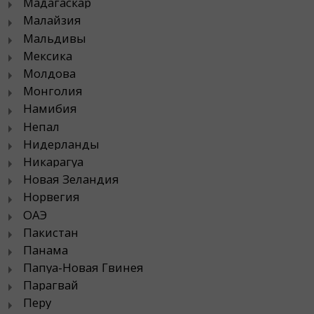
Мадагаскар
Малайзия
Мальдивы
Мексика
Молдова
Монголия
Намибия
Непал
Нидерланды
Никарагуа
Новая Зеландия
Норвегия
ОАЭ
Пакистан
Панама
Папуа-Новая Гвинея
Парагвай
Перу