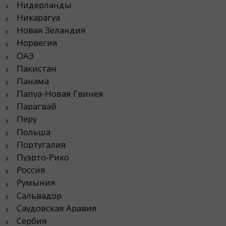
Нидерланды
Никарагуа
Новая Зеландия
Норвегия
ОАЭ
Пакистан
Панама
Папуа-Новая Гвинея
Парагвай
Перу
Польша
Португалия
Пуэрто-Рико
Россия
Румыния
Сальвадор
Саудовская Аравия
Сербия