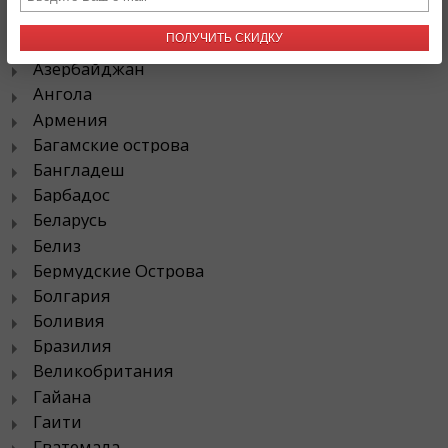
ПОЛУЧИТЬ СКИДКУ
Австралия
Азербайджан
Ангола
Армения
Багамские острова
Бангладеш
Барбадос
Беларусь
Белиз
Бермудские Острова
Болгария
Боливия
Бразилия
Великобритания
Гайана
Гаити
Гватемала