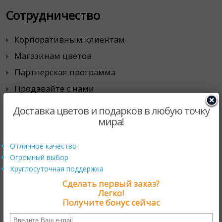
Сотрудничество
Корпоративным клиентам
Магазинам цветов
Партнерская программа
Продавайте с нами
Доставка цветов и подарков в любую точку
Контакты
мира!
111024, г. Москва,
Отличное качество
проезд Энтузиастов, д. 19А
Огромный выбор
Круглосуточная поддержка
тел. 8 800 333 4924
Сделать первый заказ?
Легко!
Получите бонус сейчас
Популярные направления