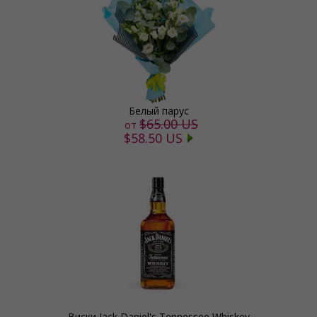
Белый парус
$65.00 US
от
$58.50 US
Виски Jack Daniel's Tennessee Whiskey