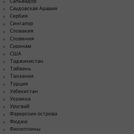
Сальвадор
Саудовская Аравия
Сербия
Сингапур
Словакия
Словения
Суринам
США
Таджикистан
Тайвань
Танзания
Турция
Узбекистан
Украина
Уругвай
Фарерские острова
Фиджи
Филиппины