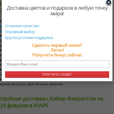
Идеальные подарки и цветы на День
Доставка цветов и подарков в любую точку
Защитника Отечества в ЮАРЕ
мира!
Розы и лилии - Хотя цветы часто ассоциируются с женщинами,
Отличное качество
многие мужчины ценят элегантность и красоту роз и лилий,
особенно ярких цветов, таких как красный и белый.
Огромный выбор
Подсолнухи и герберы - Эти яркие и жизнерадостные цветы
Круглосуточная поддержка
символизируют силу и позитив, что делает их отличным выбором
Сделать первый заказ?
для Мужского дня.
Легко!
Подарочные коробки - Продуманно оформленные подарочные
Получите бонус сейчас
коробки с такими вещами, как изысканные закуски, изысканное
вино или средства по уходу премиум-класса, идеально подходят для
празднования Мужского дня.
Мясные корзины - Съедобные букеты, приготовленные из мяса,
сыра и даже в сочетании с бутылками виски или вина, становятся
ПОЛУЧИТЬ СКИДКУ
все более популярными. Эти уникальные подарки отвечают
мужскому вкусу, практичны и приятны.
Удобная доставка с Кибер-Флористом на
23 февраля в ЮАРЕ