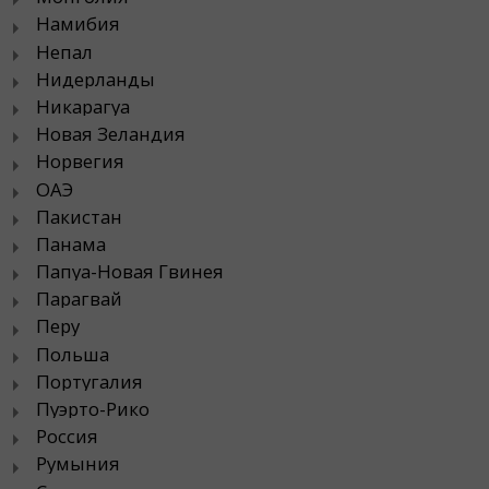
Намибия
Непал
Нидерланды
Никарагуа
Новая Зеландия
Норвегия
ОАЭ
Пакистан
Панама
Папуа-Новая Гвинея
Парагвай
Перу
Польша
Португалия
Пуэрто-Рико
Россия
Румыния