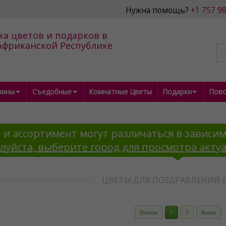
Нужна помощь?
+1 757 9
ка цветов и подарков в
фриканской Республике
зины
Съедобные
Комнатные Цветы
Подарки
Пов
 и ассортимент могут различаться в зависим
луйста, выберите город для просмотра акту
ЦВЕТЫ ДЛЯ ПОЗДРАВЛЕНИЙ 
Начало
1
2
Конец