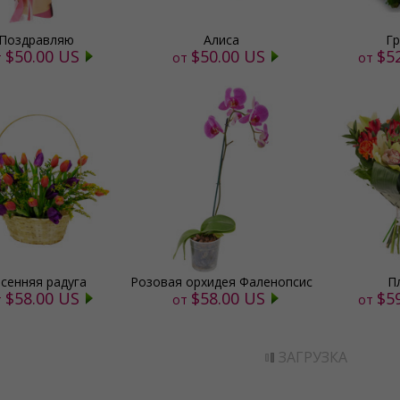
Поздравляю
Алиса
Гр
$50.00 US
$50.00 US
$5
т
от
от
сенняя радуга
Розовая орхидея Фаленопсис
П
$58.00 US
$58.00 US
$5
т
от
от
ЗАГРУЗКА