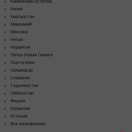
Каймановы острова
Кения
Кыргызстан
Маврикий
Мексика
Непал
Норвегия
Папуа-Новая Гвинея
Португалия
Сальвадор
Словакия
Таджикистан
Узбекистан
Фиджи
Хорватия
Эстония
Все направления