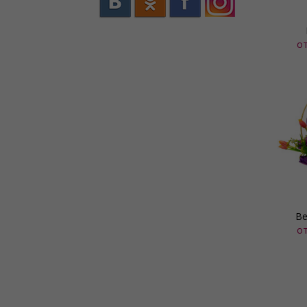
о
Ве
о