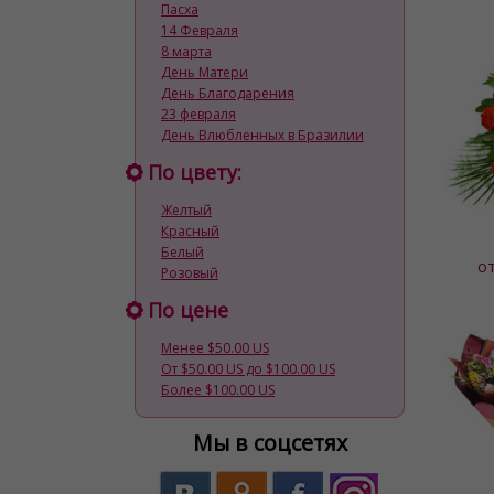
Пасха
14 Февраля
8 марта
День Матери
День Благодарения
23 февраля
День Влюбленных в Бразилии
По цвету:
Желтый
Красный
Белый
о
Розовый
По цене
Менее $50.00 US
От $50.00 US до $100.00 US
Более $100.00 US
Мы в соцсетях