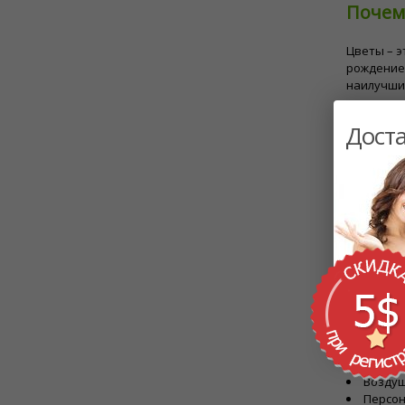
Почем
Цветы – э
рождение
наилучшие
делает и
Доста
Лучши
Подсол
Маргар
достижен
Лилии 
Розы -
Гербер
Помимо ц
Подаро
событию.
Воздуш
Персон