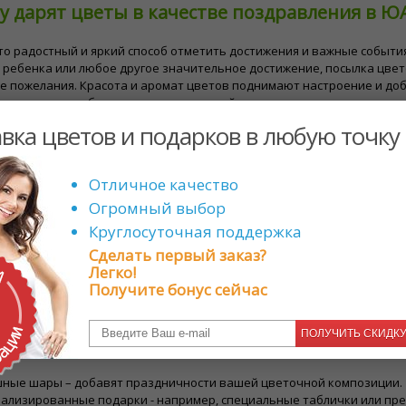
у дарят цветы в качестве поздравления в Ю
то радостный и яркий способ отметить достижения и важные события
 ребенка или любое другое значительное достижение, посылка цве
 пожелания. Красота и аромат цветов поднимают настроение и доб
х идеальным выбором для поздравлений.
вка цветов и подарков в любую точку
е цветы и подарки для поздравлений в ЮАР
Отличное качество
нухи - Яркие и веселые подсолнухи символизируют счастье и успех.
Огромный выбор
итки - Ромашки, олицетворяющие новые начинания и жизнерадостн
ий.
Круглосуточная поддержка
- Благодаря своему потрясающему внешнему виду и символу процве
Сделать первый заказ?
 Желтые розы, в частности, символизируют дружбу и радость, поэтом
Легко!
ы - Эти яркие цветы означают радость и отлично подходят для пра
Получите бонус сейчас
ветов рассмотрите такие поздравительные подарки:
ПОЛУЧИТЬ СКИДК
чные корзины - наполнены изысканными угощениями, шоколадом и 
ные шары – добавят праздничности вашей цветочной композиции.
ализированные подарки - например, специальные таблички или пред