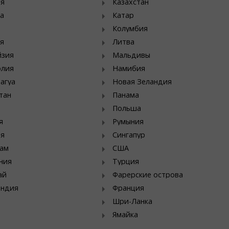
ия
Казахстан
а
Катар
Колумбия
я
Литва
йзия
Мальдивы
олия
Намибия
агуа
Новая Зеландия
тан
Панама
Польша
я
Румыния
ия
Сингапур
ам
США
ния
Турция
ай
Фарерские острова
яндия
Франция
Шри-Ланка
Ямайка