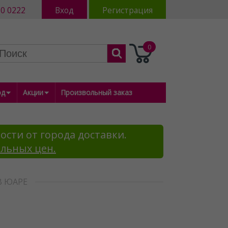
80 0222
Вход
Регистрация
0
од
Акции
Произвольный заказ
ости от города доставки.
альных цен.
В ЮАРЕ