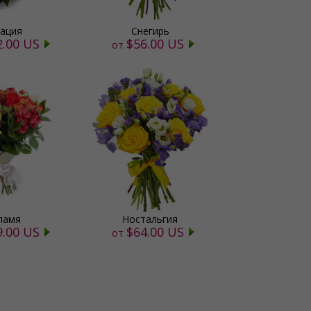
ация
Снегирь
2.00 US
$56.00 US
от
ламя
Ностальгия
9.00 US
$64.00 US
от