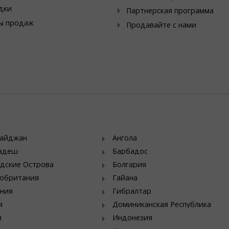
дки
Партнерская программа
ы продаж
Продавайте с нами
байджан
Ангола
ладеш
Барбадос
дские Острова
Болгария
обритания
Гайана
ния
Гибралтар
я
Доминиканская Республика
я
Индонезия