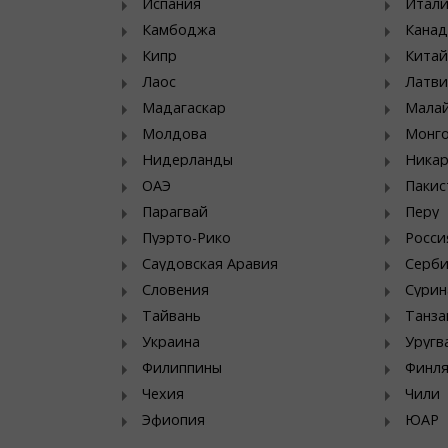
Испания
Итал
Камбоджа
Канад
Кипр
Китай
Лаос
Латви
Мадагаскар
Мала
Молдова
Монг
Нидерланды
Никар
ОАЭ
Пакис
Парагвай
Перу
Пуэрто-Рико
Росси
Саудовская Аравия
Серб
Словения
Сурин
Тайвань
Танза
Украина
Уругв
Филиппины
Финл
Чехия
Чили
Эфиопия
ЮАР