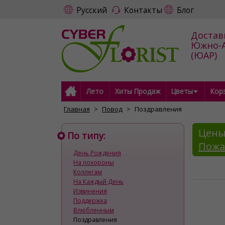
Русский
Контакты
Блог
Достав
Южно-А
(ЮАР)
Лето
Хиты Продаж
Цветы
Кор
Главная
Повод
Поздравления
Цены
По типу:
Пожа
День Рождения
На похороны
Коллегам
На Каждый День
Извинения
Поддержка
Влюбленным
Поздравления