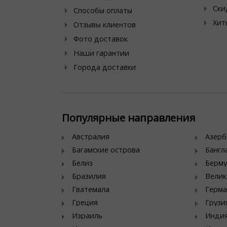
Ски
Способы оплаты
Хит
Отзывы клиентов
Фото доставок
Наши гарантии
Города доставки
Популярные направления
Австралия
Азер
Багамские острова
Банг
Белиз
Берму
Бразилия
Велик
Гватемала
Герма
Греция
Грузи
Израиль
Инди