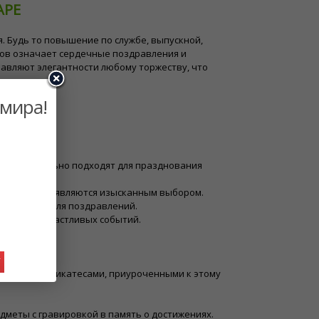
АРЕ
. Будь то повышение по службе, выпускной,
тов означает сердечные поздравления и
авляют элегантности любому торжеству, что
 мира!
Е
ость, идеально подходят для празднования
тания лилии являются изысканным выбором.
у подходят для поздравлений.
зднования счастливых событий.
У
другими деликатесами, приуроченными к этому
меты с гравировкой в память о достижениях.