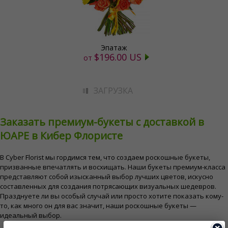
Эпатаж
$196.00 US
от
ЗАГРУЗКА
Заказать премиум-букеты с доставкой в
ЮАРЕ в ​​Кибер Флористе
В Cyber ​​Florist мы гордимся тем, что создаем роскошные букеты,
призванные впечатлять и восхищать. Наши букеты премиум-класса
представляют собой изысканный выбор лучших цветов, искусно
составленных для создания потрясающих визуальных шедевров.
Празднуете ли вы особый случай или просто хотите показать кому-
то, как много он для вас значит, наши роскошные букеты —
идеальный выбор.