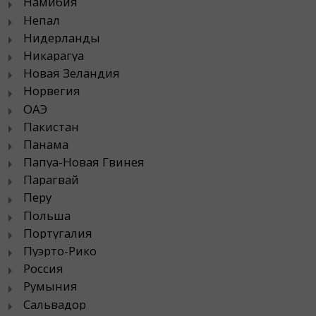
Намибия
Непал
Нидерланды
Никарагуа
Новая Зеландия
Норвегия
ОАЭ
Пакистан
Панама
Папуа-Новая Гвинея
Парагвай
Перу
Польша
Португалия
Пуэрто-Рико
Россия
Румыния
Сальвадор