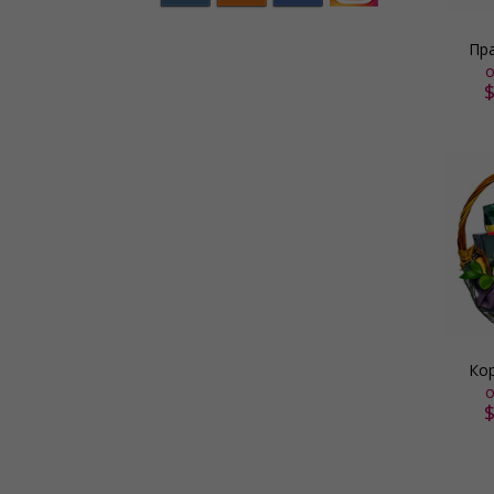
Пр
о
Ко
о