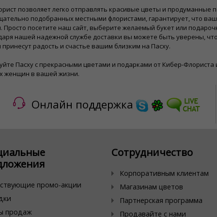
орист позволяет легко отправлять красивые цветы и продуманные 
тщательно подобранных местными флористами, гарантирует, что ва
 Просто посетите наш сайт, выберите желаемый букет или подарочн
даря нашей надежной службе доставки вы можете быть уверены, чт
 принесут радость и счастье вашим близким на Пасху.
йте Пасху с прекрасными цветами и подарками от Кибер-Флориста 
х женщин в вашей жизни.
Онлайн поддержка
циальные
Сотрудничество
дложения
Корпоративным клиентам
ствующие промо-акции
Магазинам цветов
дки
Партнерская программа
ы продаж
Продавайте с нами