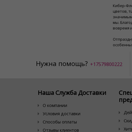
Кибер-Фл
цветов, 
значимым.
мы. Благо
вовремя и
Отпраздну
особенны
Нужна помощь?
+17579800222
Наша Служба Доставки
Спе
пре
О компании
Дей
Условия доставки
Ски
Способы оплаты
Хит
Отзывы клиентов