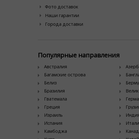
Фото доставок
Наши гарантии
Города доставки
Популярные направления
Австралия
Азер
Багамские острова
Банг
Белиз
Берму
Бразилия
Велик
Гватемала
Герма
Греция
Грузи
Израиль
Инди
Испания
Итал
Камбоджа
Канад