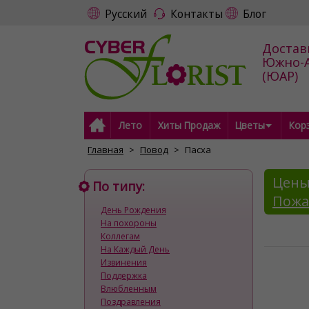
Русский
Контакты
Блог
Достав
Южно-А
(ЮАР)
Лето
Хиты Продаж
Цветы
Кор
Главная
Повод
Пасха
Цены
По типу:
Пожа
День Рождения
На похороны
Коллегам
На Каждый День
Извинения
Поддержка
Влюбленным
Поздравления