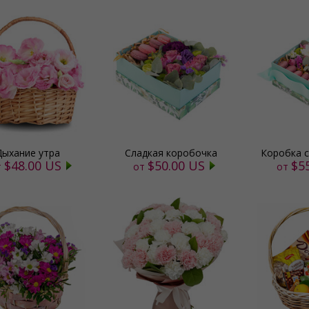
Дыхание утра
Сладкая коробочка
Коробка 
$48.00 US
$50.00 US
$5
т
от
от