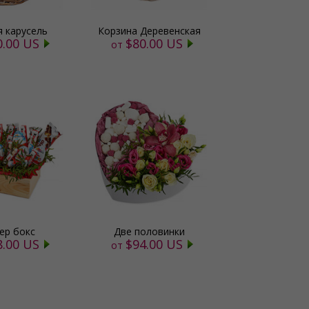
я карусель
Корзина Деревенская
0.00 US
$80.00 US
от
ер бокс
Две половинки
8.00 US
$94.00 US
от