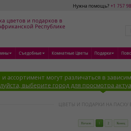
Нужна помощь?
+1 757 9
ка цветов и подарков в
фриканской Республике
зины
Съедобные
Комнатные Цветы
Подарки
Пов
 и ассортимент могут различаться в зависим
луйста, выберите город для просмотра акту
ЦВЕТЫ И ПОДАРКИ НА ПАСХУ 
Начало
1
2
Конец