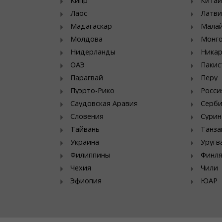
Кипр
Китай
Лаос
Латви
Мадагаскар
Мала
Молдова
Монг
Нидерланды
Никар
ОАЭ
Пакис
Парагвай
Перу
Пуэрто-Рико
Росси
Саудовская Аравия
Серб
Словения
Сурин
Тайвань
Танза
Украина
Уругв
Филиппины
Финл
Чехия
Чили
Эфиопия
ЮАР