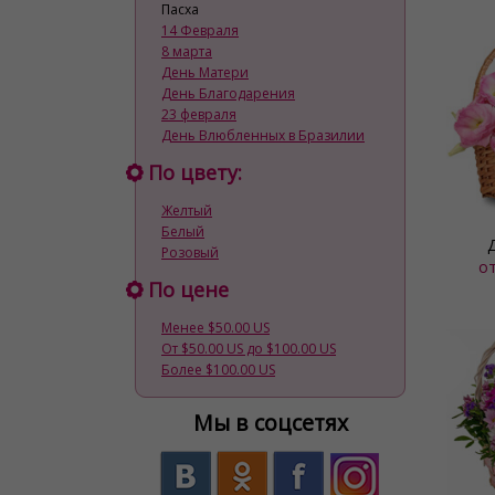
Пасха
14 Февраля
8 марта
День Матери
День Благодарения
23 февраля
День Влюбленных в Бразилии
По цвету:
Желтый
Белый
Розовый
о
По цене
Менее $50.00 US
От $50.00 US до $100.00 US
Более $100.00 US
Мы в соцсетях