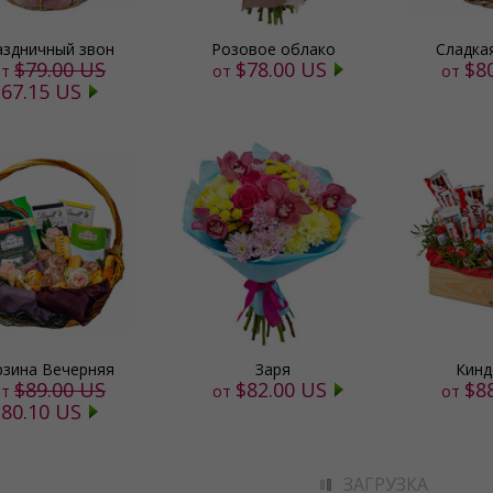
аздничный звон
Розовое облако
Сладка
$79.00 US
$78.00 US
$8
т
от
от
$67.15 US
рзина Вечерняя
Заря
Кинд
$89.00 US
$82.00 US
$8
т
от
от
$80.10 US
ЗАГРУЗКА