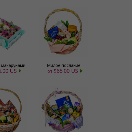
с макарунами
Милое послание
5.00 US
$65.00 US
от