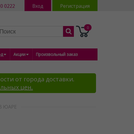
80 0222
Вход
Регистрация
0
од
Акции
Произвольный заказ
ости от города доставки.
альных цен.
В ЮАРЕ