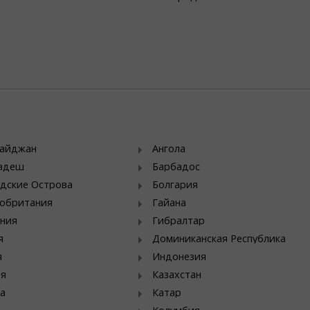
байджан
Ангола
ладеш
Барбадос
дские Острова
Болгария
обритания
Гайана
ния
Гибралтар
я
Доминиканская Республика
я
Индонезия
ия
Казахстан
а
Катар