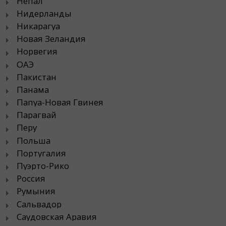
Непал
Нидерланды
Никарагуа
Новая Зеландия
Норвегия
ОАЭ
Пакистан
Панама
Папуа-Новая Гвинея
Парагвай
Перу
Польша
Португалия
Пуэрто-Рико
Россия
Румыния
Сальвадор
Саудовская Аравия