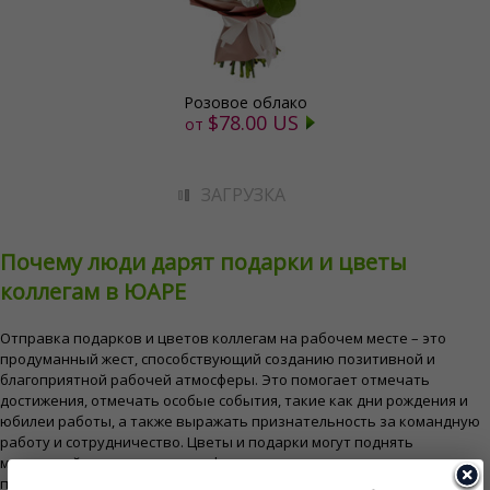
Розовое облако
$78.00 US
от
ЗАГРУЗКА
Почему люди дарят подарки и цветы
коллегам в ЮАРЕ
Отправка подарков и цветов коллегам на рабочем месте – это
продуманный жест, способствующий созданию позитивной и
благоприятной рабочей атмосферы. Это помогает отмечать
достижения, отмечать особые события, такие как дни рождения и
юбилеи работы, а также выражать признательность за командную
работу и сотрудничество. Цветы и подарки могут поднять
моральный дух, укрепить профессиональные отношения и создать
приятную и гостеприимную атмосферу в офисе.