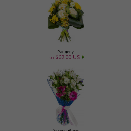
Рандеву
$62.00 US
от
Весенний луг