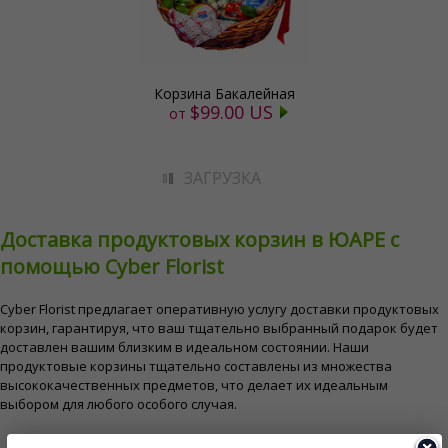
Корзина Бакалейная
$99.00 US
от
ЗАГРУЗКА
Доставка продуктовых корзин в ЮАРЕ с
помощью Cyber ​​Florist
Cyber ​​Florist предлагает оперативную услугу доставки продуктовых
корзин, гарантируя, что ваш тщательно выбранный подарок будет
доставлен вашим близким в идеальном состоянии. Наши
продуктовые корзины тщательно составлены из множества
высококачественных предметов, что делает их идеальным
выбором для любого особого случая.