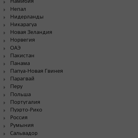
Намибия
Непал
Нидерланды
Никарагуа
Новая Зеландия
Норвегия
ОАЭ
Пакистан
Панама
Папуа-Новая Гвинея
Парагвай
Перу
Польша
Португалия
Пуэрто-Рико
Россия
Румыния
Сальвадор